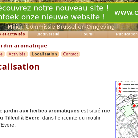
s et activités
Biodiversité
Fournil
Publicatio
rdin aromatique
te
Activités
Localisation
Contact
calisation
Le
jardin aux herbes aromatiques
est situé
rue
u Tilleul
à Evere
, dans l'enceinte du moulin
'Evere.