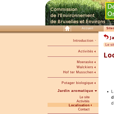
Accueil
Site
Ja
Introduction
Le si
Activités
Lo
Moeraske
Walckiers
Hof ter Musschen
Potager biologique
Jardin aromatique
Le site
d
Activités
d
Localisation
Contact